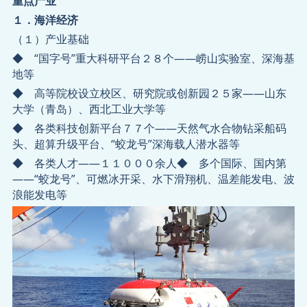
重点产业
１．海洋经济
（１）产业基础
◆ “国字号”重大科研平台２８个——崂山实验室、深海基
地等
◆ 高等院校设立校区、研究院或创新园２５家——山东
大学（青岛）、西北工业大学等
◆ 各类科技创新平台７７个——天然气水合物钻采船码
头、超算升级平台、“蛟龙号”深海载人潜水器等
◆ 各类人才——１１０００余人◆ 多个国际、国内第
——“蛟龙号”、可燃冰开采、水下滑翔机、温差能发电、波
浪能发电等