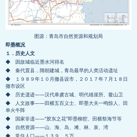
图源：青岛市自然资源和规划局
即墨概况
１．历史人文
◆ 因故城临近墨水河得名
◆ 秦代置县，隋朝建城，青岛最早的人类活动遗址
◆ １９８９年１０月撤县设市，２０１７年７月１８日
撤市设区
◆ 历史遗迹——汉代皋虞古城、明代雄崖所、鳌山卫
◆ 人文故事——田横五百义士、即墨大夫一鸣惊人、田
单火牛阵
◆ 国家非遗——“胶东之花”即墨柳腔、田横祭海节等
◆ 自然资源——山、海、岛、滩、林、泉、湾
◆ 常住人口——１３９．５万